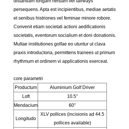
distantiam longam herbam vel fairways
persequens. Apta est incipientibus, mediae aetatis
et senibus histriones vel feminae minore robore.
Convenit etiam societati actioni aedificationis
societatis, eventorum socialium et doni donationis.
Multae institutiones golfae eo utuntur ut clava
praxis introductoria, permittens trainees ut primum
rhythmum et ordinem vi applicationis exerceat.
core parametri
Productum
Aluminium Golf Driver
Loft
10.5°
Mendacium
60°
XLV pollices (incisionis ad 44.5
Longitudo
pollices available)