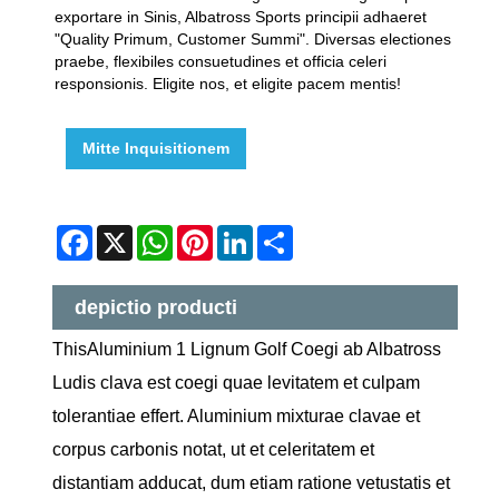
exportare in Sinis, Albatross Sports principii adhaeret
"Quality Primum, Customer Summi". Diversas electiones
praebe, flexibiles consuetudines et officia celeri
responsionis. Eligite nos, et eligite pacem mentis!
Mitte Inquisitionem
Facebook
X
WhatsApp
Pinterest
LinkedIn
Share
depictio producti
ThisAluminium 1 Lignum Golf Coegi ab Albatross
Ludis clava est coegi quae levitatem et culpam
tolerantiae effert. Aluminium mixturae clavae et
corpus carbonis notat, ut et celeritatem et
distantiam adducat, dum etiam ratione vetustatis et