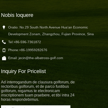
Nobis loquere
Oratio: No.29 South North Avenue Hua'an Economic
Development Zonam, Zhangzhou, Fujian Province, Sina
Tel:
+86-596-7361872
Phone:
+86-19959282676
Email:
jecin@the-albatross-golf.com
Inquiry For Pricelist
Ad interrogandum de clausura golforum, de
rectoribus golforum, et de parco fustibus
golforum, rogamus te electronicam
inscriptionem tuam praebere, et tibi intra 24
horas respondebimus.