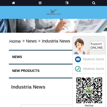
>
News
>
Industria News
Home
NEWS
Albatross Sports
Albatross Sports
NEW PRODUCTS
Industria News