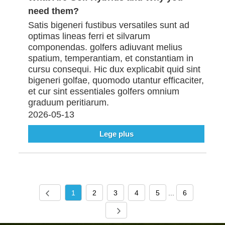
need them?
Satis bigeneri fustibus versatiles sunt ad
optimas lineas ferri et silvarum
componendas. golfers adiuvant melius
spatium, temperantiam, et constantiam in
cursu consequi. Hic dux explicabit quid sint
bigeneri golfae, quomodo utantur efficaciter,
et cur sint essentiales golfers omnium
graduum peritiarum.
2026-05-13
Lege plus
1
2
3
4
5
...
6