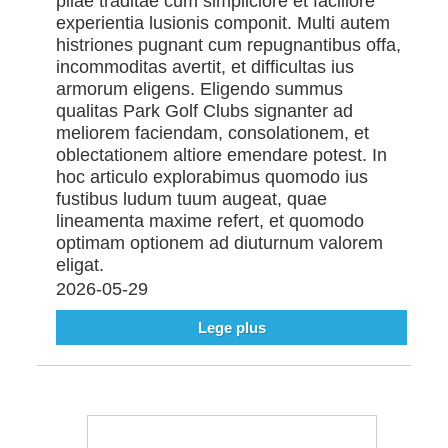
pilae traditae cum simpliciore et faciliore
experientia lusionis componit. Multi autem
histriones pugnant cum repugnantibus offa,
incommoditas avertit, et difficultas ius
armorum eligens. Eligendo summus
qualitas Park Golf Clubs signanter ad
meliorem faciendam, consolationem, et
oblectationem altiore emendare potest. In
hoc articulo explorabimus quomodo ius
fustibus ludum tuum augeat, quae
lineamenta maxime refert, et quomodo
optimam optionem ad diuturnum valorem
eligat.
2026-05-29
Lege plus