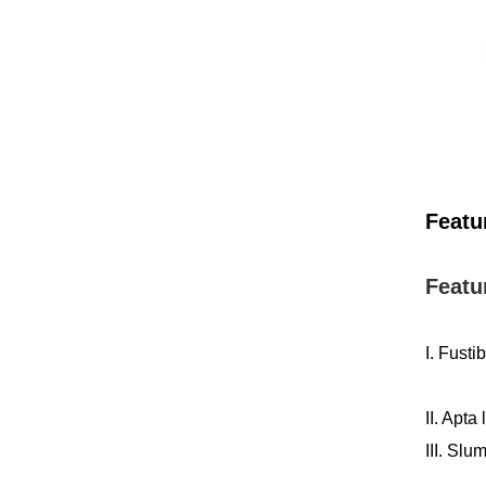
Featu
Featu
I. Fus
II. 
III. Slu