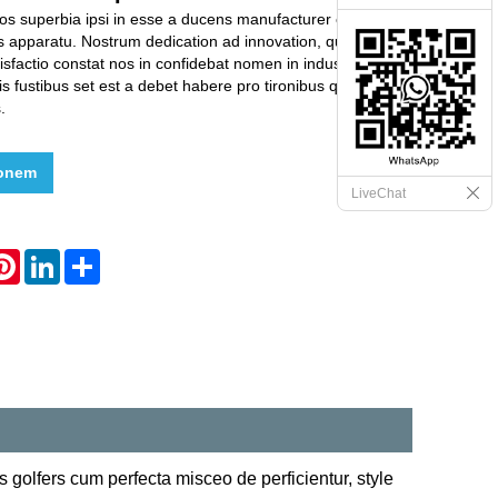
nos superbia ipsi in esse a ducens manufacturer et elit
 apparatu. Nostrum dedication ad innovation, qualitas
tisfactio constat nos in confidebat nomen in industria. Nostri
is fustibus set est a debet habere pro tironibus qui vult
.
ionem
LiveChat
hatsApp
Pinterest
LinkedIn
Share
s golfers cum perfecta misceo de perficientur, style