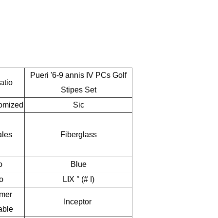
Pueri '6-9 annis IV PCs Golf
atio
Stipes Set
omized
Sic
ales
Fiberglass
o
Blue
o
LIX ° (# I)
mer
Inceptor
able