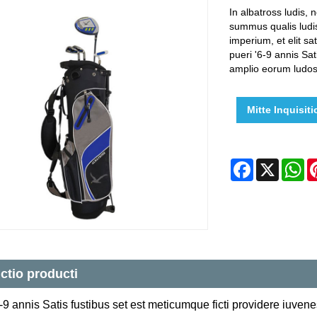
In albatross ludis, 
summus qualis ludis
imperium, et elit sa
pueri '6-9 annis Sat
amplio eorum ludos
Mitte Inquisit
Facebook
X
W
ctio producti
-9 annis Satis fustibus set est meticumque ficti providere iuvene