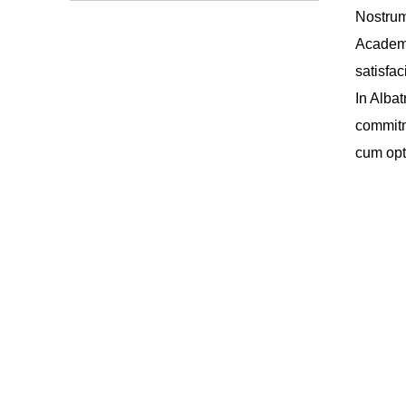
Nostrum
Academi
satisfaci
In Alba
commitm
cum opt