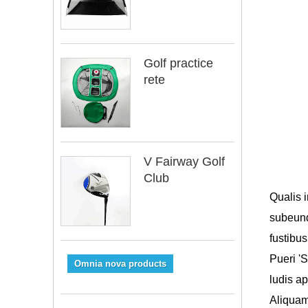
Golf practice
rete
V Fairway Golf
Club
Qualis 
subeund
fustibu
Pueri '
Omnia nova products
ludis a
Aliquam