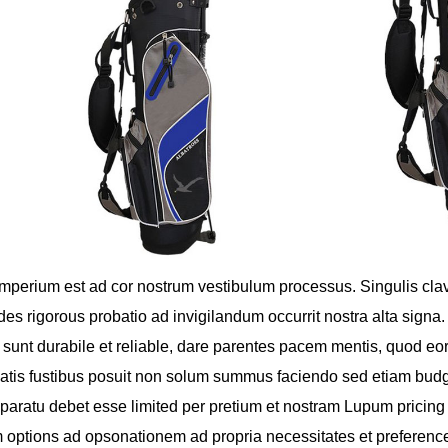
imperium est ad cor nostrum vestibulum processus. Singulis clava
es rigorous probatio ad invigilandum occurrit nostra alta signa
s sunt durabile et reliable, dare parentes pacem mentis, quod eo
Satis fustibus posuit non solum summus faciendo sed etiam bud
pparatu debet esse limited per pretium et nostram Lupum pricing 
 options ad opsonationem ad propria necessitates et preference