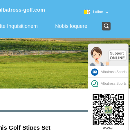
albatross-golf.com
Latine
tte Inquisitionem
Nobis loquere
Albatross Sports
Albatross Sports
nis Golf Stipes Set