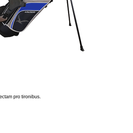
ltum remissionem, sectam pro tironibus.
idium customized tandem.