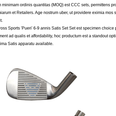
 minimam ordinis quantitas (MOQ) est CCC sets, permittens pro
arum et Retailers. Age nostrum uber, ut providere eximia mos se
t.
tross Sports 'Pueri' 6-9 annis Satis Set Set est specimen choice
ent ad qualis et affordability, hoc productum est a standout op
ima Satis apparatu available.