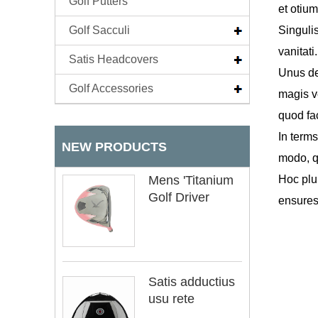
Golf Putters
et otium
Golf Sacculi
Singuli
vanitati.
Satis Headcovers
Unus de
Golf Accessories
magis v
quod fa
In terms
NEW PRODUCTS
modo, qu
Mens 'Titanium
Hoc plu
Golf Driver
ensures 
Satis adductius
usu rete