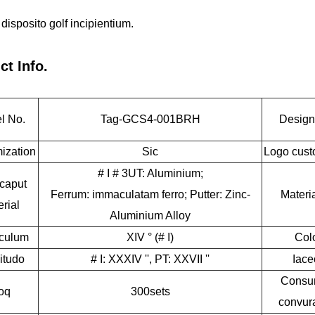
disposito golf incipientium.
ct Info.
l No.
Tag-GCS4-001BRH
Design
ization
Sic
Logo cust
# I # 3UT: Aluminium;
caput
Ferrum: immaculatam ferro; Putter: Zinc-
Materi
rial
Aluminium Alloy
culum
XIV ° (# I)
Col
itudo
# I: XXXIV '', PT: XXVII ''
Iace
Consu
oq
300sets
convur