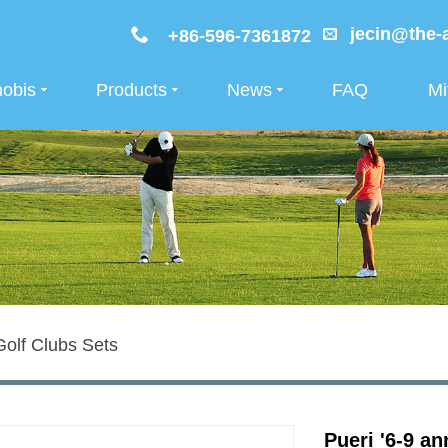
jecin@the-
+86-596-7361872
nobis
Products
News
FAQ
Mi
Golf Clubs Sets
Pueri '6-9 an