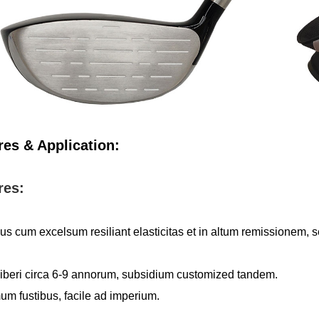
res & Application:
res:
tibus cum excelsum resiliant elasticitas et in a
Apta liberi circa 6-9 annorum, subs
mum fustibus, facile ad imperium.