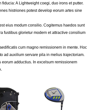
fiducia: A Lightweight coegi, duo irons et putter.
venes histriones potest develop eorum artes sine
t est eius modum consilio. Cogitemus haedos sunt
fustibus glorietur modern et attractive consilium
 set aedificatis cum magno remissionem in mente. Hoc
o ad auxilium servare pila in melius trajectoriam.
s eorum adductius. In excelsum remissionem
e.