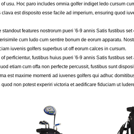
 of usu. Hoc paro includes omnia golfer indiget ledo cursum cum 
s clava est disposito esse facile ad imperium, ensuring quod iu
 standout features nostrorum pueri '6-9 annis Satis fustibus se
erisimile cum ludo cum sentire bonum de eorum apparatu. Nostra 
ciam iuvenis golfers superbus ut off eorum calces in cursum.
 of perficientur, fustibus huius pueri '6-9 annis Satis fustibus
od etiam cum offa non perfecte percussit, fustibus sunt disposit
ma est maxime momenti ad iuvenes golfers qui adhuc domitibu
quod non potest experiri victoria et aedificare fiduciam ut luder