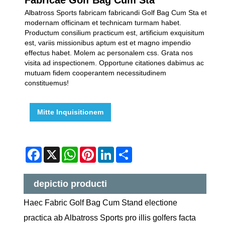
Albatross Sports fabricam fabricandi Golf Bag Cum Sta et
modernam officinam et technicam turmam habet.
Productum consilium practicum est, artificium exquisitum
est, variis missionibus aptum est et magno impendio
effectus habet. Molem ac personalem css. Grata nos
visita ad inspectionem. Opportune citationes dabimus ac
mutuam fidem cooperantem necessitudinem
constituemus!
Mitte Inquisitionem
Facebook
X
WhatsApp
Pinterest
LinkedIn
Share
depictio producti
Haec Fabric Golf Bag Cum Stand electione
practica ab Albatross Sports pro illis golfers facta