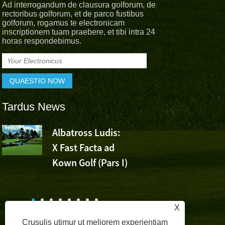
Ad interrogandum de clausura golforum, de
rectoribus golforum, et de parco fustibus
golforum, rogamus te electronicam
inscriptionem tuam praebere, et tibi intra 24
horas respondebimus.
Tardus News
s
Albatross Ludis:
Albatross 
X Fast Facta ad
Cheer For 
Kown Golf (Pars I)
Ashun's Victoria at Vol
China Open
X
Crusulis utimur ut meliorem experientiam