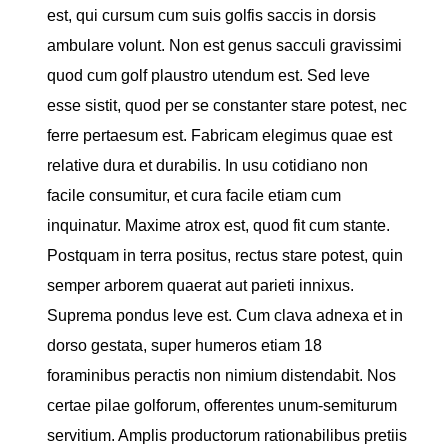
est, qui cursum cum suis golfis saccis in dorsis
ambulare volunt. Non est genus sacculi gravissimi
quod cum golf plaustro utendum est. Sed leve
esse sistit, quod per se constanter stare potest, nec
ferre pertaesum est. Fabricam elegimus quae est
relative dura et durabilis. In usu cotidiano non
facile consumitur, et cura facile etiam cum
inquinatur. Maxime atrox est, quod fit cum stante.
Postquam in terra positus, rectus stare potest, quin
semper arborem quaerat aut parieti innixus.
Suprema pondus leve est. Cum clava adnexa et in
dorso gestata, super humeros etiam 18
foraminibus peractis non nimium distendabit. Nos
certae pilae golforum, offerentes unum-semiturum
servitium. Amplis productorum rationabilibus pretiis