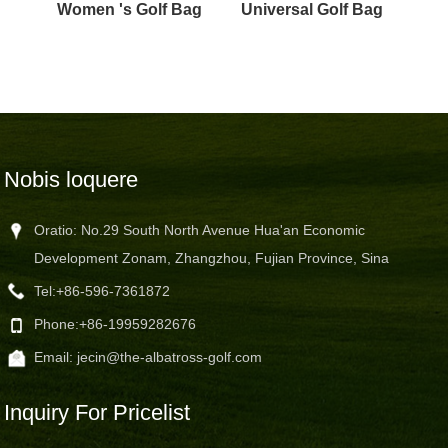
Women 's Golf Bag
Universal Golf Bag
Nobis loquere
Oratio: No.29 South North Avenue Hua'an Economic
Development Zonam, Zhangzhou, Fujian Province, Sina
Tel:
+86-596-7361872
Phone:
+86-19959282676
Email:
jecin@the-albatross-golf.com
Inquiry For Pricelist