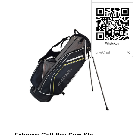
LiveChat
Fabricae Golf Bag Cum Sta