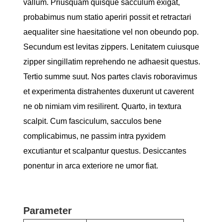
vallum. Priusquam quisque sacculum exigat,
probabimus num statio aperiri possit et retractari
aequaliter sine haesitatione vel non obeundo pop.
Secundum est levitas zippers. Lenitatem cuiusque
zipper singillatim reprehendo ne adhaesit questus.
Tertio summe suut. Nos partes clavis roboravimus
et experimenta distrahentes duxerunt ut caverent
ne ob nimiam vim resilirent. Quarto, in textura
scalpit. Cum fasciculum, sacculos bene
complicabimus, ne passim intra pyxidem
excutiantur et scalpantur questus. Desiccantes
ponentur in arca exteriore ne umor fiat.
Parameter