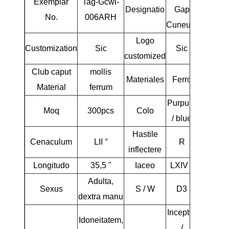
Exemplar
Tag-Gcwi-
Designatio
Gap
No.
006ARH
Cuneum
Logo
Customization
Sic
Sic
customized
Club caput
mollis
Materiales
Ferro
Material
ferrum
Purpura
Moq
300pcs
Colo
/ blue
Hastile
Cenaculum
LII °
R
inflectere
Longitudo
35,5 "
Iaceo
LXIV °
Adulta,
Sexus
S / W
D3
dextra manu
Inceptor
Idoneitatem,
/