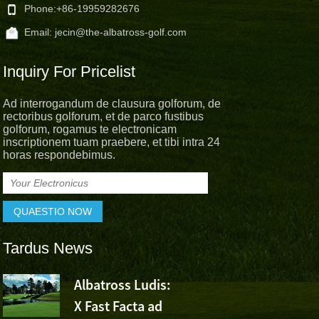
Phone:
+86-19959282676
Email:
jecin@the-albatross-golf.com
Inquiry For Pricelist
Ad interrogandum de clausura golforum, de
rectoribus golforum, et de parco fustibus
golforum, rogamus te electronicam
inscriptionem tuam praebere, et tibi intra 24
horas respondebimus.
Tardus News
s
Albatross Ludis:
Albatross 
X Fast Facta ad
Cheer For 