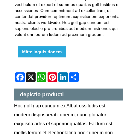
vestibulum et export of summus qualitas golf fustibus et
accessiones. Cum commitment ad excellentiam, ut
contendat providere optimum acquisitionem experientia
nostra clients worldwide. Hoc golf gap cuneum est
sapiens electio pro tironibus aut medium histriones qui
volunt oriri eorum ludum ad proximum gradum.
Mitte Inquisitionem
Facebook
X
WhatsApp
Pinterest
LinkedIn
Share
depictio producti
Hoc golf gap cuneum ex Albatross ludis est
modern disposuerat cuneum, quod gloriatur
exquisita artes et superior qualitas. Factum est
mollis ferrum et electroplating hoc cuneum non