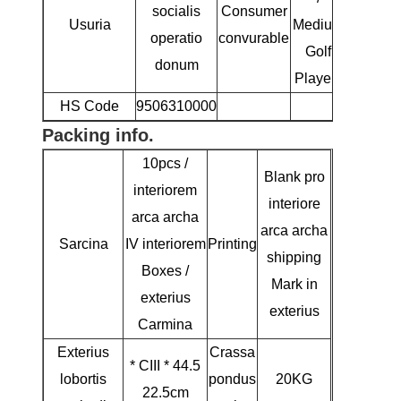
socialis
Consumer
Usuria
Medium
operatio
convurable
Golf
donum
Players
HS Code
9506310000
Packing info.
10pcs /
Blank pro
interiorem
interiore
arca archa
arca archa
Sarcina
IV interiorem
Printing
shipping
Boxes /
Mark in
exterius
exterius
Carmina
Exterius
Crassa
* CIII * 44.5
lobortis
pondus
20KG
22.5cm