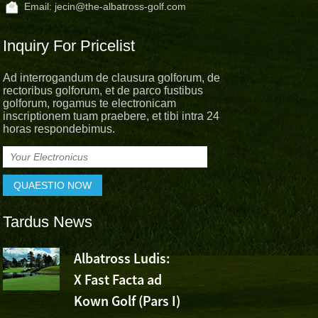
Email:
jecin@the-albatross-golf.com
Inquiry For Pricelist
Ad interrogandum de clausura golforum, de
rectoribus golforum, et de parco fustibus
golforum, rogamus te electronicam
inscriptionem tuam praebere, et tibi intra 24
horas respondebimus.
Tardus News
s
Albatross Ludis:
Albatross 
X Fast Facta ad
Cheer For 
Kown Golf (Pars I)
Ashun's Victoria at Vol