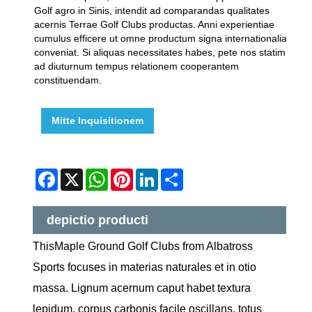
Golf agro in Sinis, intendit ad comparandas qualitates
acernis Terrae Golf Clubs productas. Anni experientiae
cumulus efficere ut omne productum signa internationalia
conveniat. Si aliquas necessitates habes, pete nos statim
ad diuturnum tempus relationem cooperantem
constituendam.
Mitte Inquisitionem
Facebook
X
WhatsApp
Pinterest
LinkedIn
Share
depictio producti
ThisMaple Ground Golf Clubs from Albatross
Sports focuses in materias naturales et in otio
massa. Lignum acernum caput habet textura
lepidum, corpus carbonis facile oscillans, totus