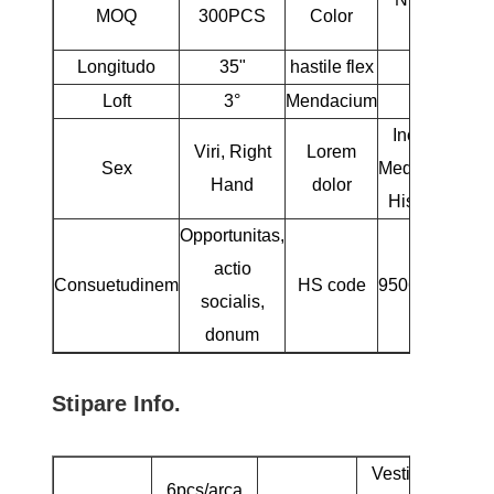
MOQ
300PCS
Color
blue
Longitudo
35"
hastile flex
R
Loft
3°
Mendacium
72°
Inceptor /
Viri, Right
Lorem
Sex
Medium Golf
Hand
dolor
Histriones
Opportunitas,
actio
Consuetudinem
HS code
9506310000
socialis,
donum
Stipare Info.
Vestis
6pcs/arca