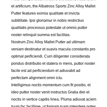
et artificium, the Albatross Sports Zinc Alloy Mallet
Putter features eximia qualitate et invicta
subtilitate. Ipsi gloriamur in nobis restrictius
qualitatis processus potestate ut omnis puttor
noster relinquit summa est facilitas.
Nostrum Zinc Alloy Mallet Putter ad ultimam
veniam destinatur et suavis macula constantis pro
optimal perficiendi. Cum diligenter considerata
pondus distributio et statera in mens, puttor noster
facile est ad perficiendum et adiuvabit ad
perfectam alignment omni ictu.
Intelligimus noctis momentum cum fit positio, et
ideo puttor noster venit instructus Gratia diei et
noctis in vertice capitis linea. Pluma adiuvat aciem
tuum fac facillime, ut formam tuam intendere potes