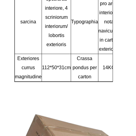
pro arca
interiore, 4
interiore,
scriniorum
sarcina
Typographia
nota
interiorum/
naviculas
lobortis
in carton
exterioris
exterioris
Exteriores
Crassa
currus
112*50*31cm
pondus per
14KG
magnitudine
carton