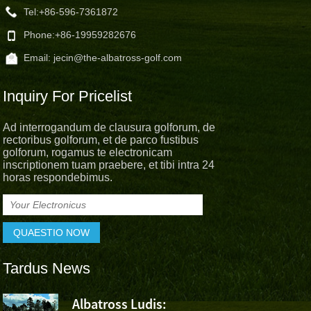
Tel:
+86-596-7361872
Phone:
+86-19959282676
Email:
jecin@the-albatross-golf.com
Inquiry For Pricelist
Ad interrogandum de clausura golforum, de
rectoribus golforum, et de parco fustibus
golforum, rogamus te electronicam
inscriptionem tuam praebere, et tibi intra 24
horas respondebimus.
Tardus News
s
Albatross Ludis:
Albatross 