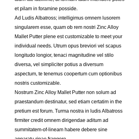
et pilam in foramine posside.
Ad Ludis Albatross; intelligimus omnem lusorem
singularem esse, quam ob rem nostri Zinc Alloy
Mallet Putter plene est customizable to meet your
individual needs. Utrum opus breviori vel scapus
longitudo longior, tenaci magnitudine vel stilo
diversa, vel simpliciter potius a diversum
aspectum, te tenemus coopertum cum optionibus
nostris customizable.
Nostrum Zinc Alloy Mallet Putter non solum ad
praestandum destinatur, sed etiam certatim in the
pretium est forum. Turma nostra in ludis Albatross
firmiter credit omnem dirigendae aditum ad
summitatem-of-lineam habere debere sine
apparatu ripae frangere.