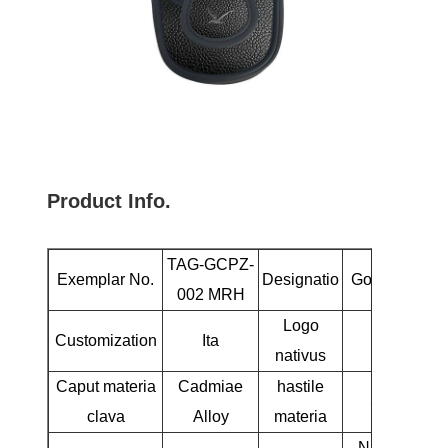
Product Info.
TAG-GCPZ-
Exemplar No.
Designatio
Golf Putter
002 MRH
Logo
Customization
Ita
Ita
nativus
Caput materia
Cadmiae
hastile
Steel
clava
Alloy
materia
Nigrum /