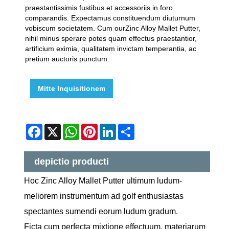
praestantissimis fustibus et accessoriis in foro
comparandis. Expectamus constituendum diuturnum
vobiscum societatem. Cum ourZinc Alloy Mallet Putter,
nihil minus sperare potes quam effectus praestantior,
artificium eximia, qualitatem invictam temperantia, ac
pretium auctoris punctum.
Mitte Inquisitionem
Facebook
X
WhatsApp
Pinterest
LinkedIn
Share
depictio producti
Hoc Zinc Alloy Mallet Putter ultimum ludum-
meliorem instrumentum ad golf enthusiastas
spectantes sumendi eorum ludum gradum.
Ficta cum perfecta mixtione effectuum, materiarum